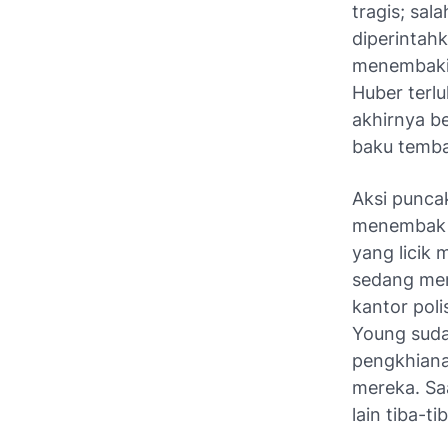
tragis; sal
diperintah
menembaki
Huber terlu
akhirnya be
baku temba
Aksi punca
menembak 
yang licik
sedang men
kantor pol
Young suda
pengkhianat
mereka. Sa
lain tiba-