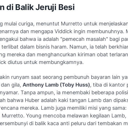
 di Balik Jeruji Besi
g mulai curiga, menuntut Murretto untuk menjelaskan
benarnya dan mengapa Viddick ingin membunuhnya. 
engakui bahwa ia adalah "pemecah masalah" bagi pa
terlibat dalam bisnis haram. Namun, ia telah berkhia
ng mereka dan menghancurkan kiriman obat terlara
ick diutus untuk membungkamnya.
makin runyam saat seorang pembunuh bayaran lain ya
 dan gila,
Anthony Lamb (Toby Huss)
, tiba di kantor 
yamar. Tanpa ampun, ia menembaki beberapa polisi d
ah bahwa Huber adalah kaki tangan Lamb dan dipak
 rencana mereka. Lamb juga memiliki misi yang sama:
 Murretto. Young mencoba melawan kegilaan Lamb,
bersembunyi di balik kaca anti peluru dari tembakan