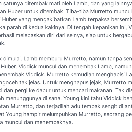
ah satunya ditembak mati oleh Lamb, dan yang lainny
kan Huber untuk ditembak. Tiba-tiba Murretto muncul
 Huber yang mengakibatkan Lamb terpaksa bersemb
ka parah di kedua kakinya. Di tengah kepanikan ini, V
rhasil melepaskan diri dari selnya, siap untuk berga
k.
k dimulai. Lamb memburu Murretto, namun tanpa seng
Huber. Viddick muncul dan menembak Lamb, namun
 menembak Viddick. Murretto kemudian menghabisi 
goceh tak jelas. Untuk menghapus jejak, Murretto
isi dan pergi ke dapur untuk mencari makanan. Tak di
h menunggunya di sana. Young kini tahu Viddick be
an Murretto, dan terjadilah adu tembak sengit di an
at Young hampir melumpuhkan Murretto, seorang 
tiba muncul dan menembaknya.