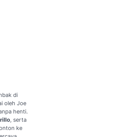
mbak di
ai oleh Joe
anpa henti.
illo
, serta
nonton ke
ercaya.