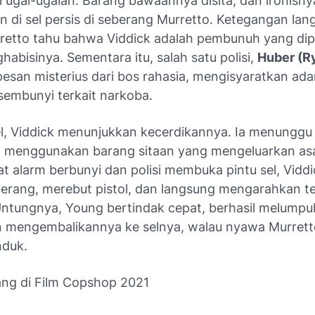
ugal-ugalan. Barang bawaannya disita, dan ironisnya
n di sel persis di seberang Murretto. Ketegangan la
rretto tahu bahwa Viddick adalah pembunuh yang di
abisinya. Sementara itu, salah satu polisi,
Huber (R
esan misterius dari bos rahasia, mengisyaratkan ad
sembunyi terkait narkoba.
el, Viddick menunjukkan kecerdikannya. Ia menung
, menggunakan barang sitaan yang mengeluarkan as
at alarm berbunyi dan polisi membuka pintu sel, Vidd
erang, merebut pistol, dan langsung mengarahkan 
Untungnya, Young bertindak cepat, berhasil melump
n mengembalikannya ke selnya, walau nyawa Murret
nduk.