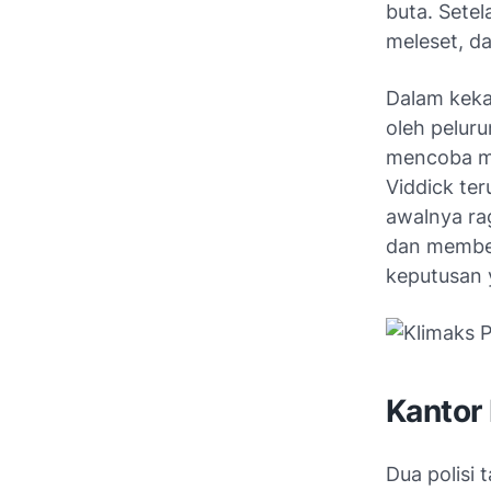
buta. Sete
meleset, da
Dalam keka
oleh peluru
mencoba me
Viddick te
awalnya ra
dan membeb
keputusan y
Kantor
Dua polisi