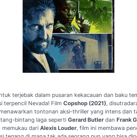
untuk terjebak dalam pusaran kekacauan dan baku te
si terpencil Nevada! Film
Copshop (2021)
, disutradar
menawarkan tontonan aksi-thriller yang intens dan t
tang-bintang laga seperti
Gerard Butler
dan
Frank Gr
n memukau dari
Alexis Louder
, film ini membawa pe
asi tegang di mana tak ada seorang pun yang bisa dip