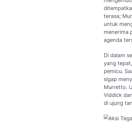
mengemudi 
ditempatka
terasa; Mu
untuk mengh
menerima p
agenda ter
Di dalam s
yang tepat
pemicu. Sa
sigap meny
Murretto. 
Viddick da
di ujung ta