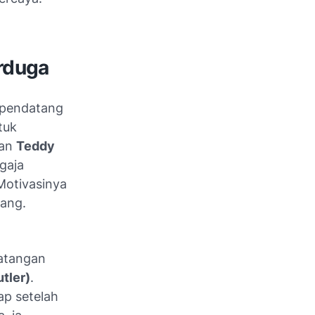
rduga
i pendatang
tuk
gan
Teddy
gaja
Motivasinya
rang.
atangan
tler)
.
ap setelah