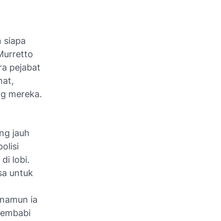
 siapa
Murretto
ra pejabat
nat,
ng mereka.
ng jauh
polisi
i lobi.
sa untuk
 namun ia
 membabi