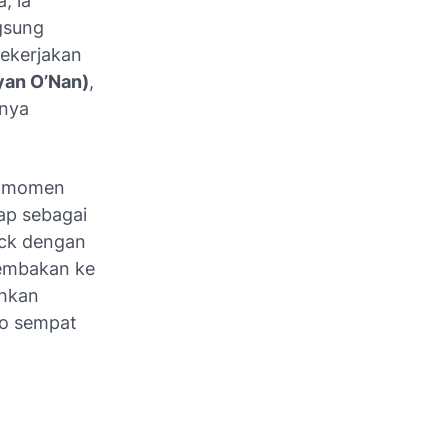
, ia
ngsung
pekerjakan
yan O’Nan)
,
anya
gu momen
ap sebagai
ick dengan
tembakan ke
uhkan
to sempat