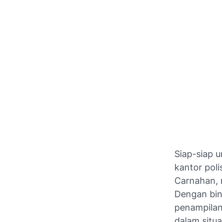
Siap-siap 
kantor poli
Carnahan, 
Dengan bin
penampila
dalam situ