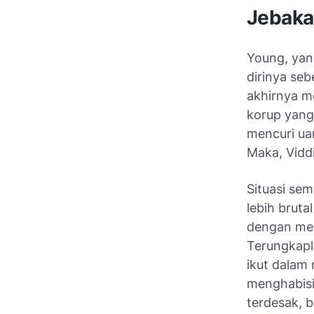
Jebakan
Young, yan
dirinya se
akhirnya m
korup yang 
mencuri ua
Maka, Vidd
Situasi se
lebih brutal
dengan men
Terungkapl
ikut dalam
menghabisi
terdesak, 