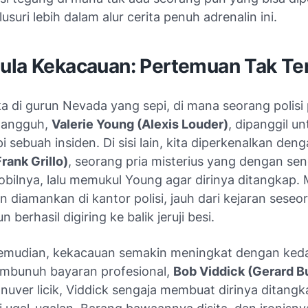
lusuri lebih dalam alur cerita penuh adrenalin ini.
ula Kekacauan: Pertemuan Tak Te
ka di gurun Nevada yang sepi, di mana seorang polis
tangguh,
Valerie Young (Alexis Louder)
, dipanggil un
sebuah insiden. Di sisi lain, kita diperkenalkan den
rank Grillo)
, seorang pria misterius yang dengan sen
bilnya, lalu memukul Young agar dirinya ditangkap. 
ngin diamankan di kantor polisi, jauh dari kejaran seseo
 berhasil digiring ke balik jeruji besi.
emudian, kekacauan semakin meningkat dengan ked
mbunuh bayaran profesional,
Bob Viddick (Gerard Bu
uver licik, Viddick sengaja membuat dirinya ditangk