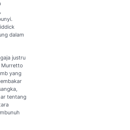
a
,
unyi.
iddick
bung dalam
aja justru
 Murretto
Lamb yang
 membakar
sangka,
nar tentang
tara
pembunuh