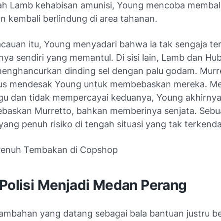
lah Lamb kehabisan amunisi, Young mencoba memba
n kembali berlindung di area tahanan.
cauan itu, Young menyadari bahwa ia tak sengaja t
nya sendiri yang memantul. Di sisi lain, Lamb dan Hub
nghancurkan dinding sel dengan palu godam. Murr
rus mendesak Young untuk membebaskan mereka. M
gu dan tidak mempercayai keduanya, Young akhirny
askan Murretto, bahkan memberinya senjata. Sebu
ang penuh risiko di tengah situasi yang tak terkendal
 Polisi Menjadi Medan Perang
 tambahan yang datang sebagai bala bantuan justru be