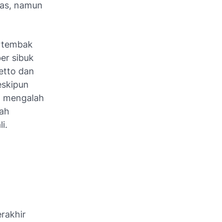
las, namun
ertembak
er sibuk
etto dan
eskipun
a mengalah
ah
i.
rakhir