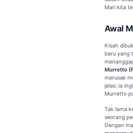
Mari kita te
Awal M
Kisah dibu
baru yang 
menanggapi 
Murretto (F
merusak mo
jelas: ia i
Murretto pun
Tak lama k
seorang pe
Dengan man