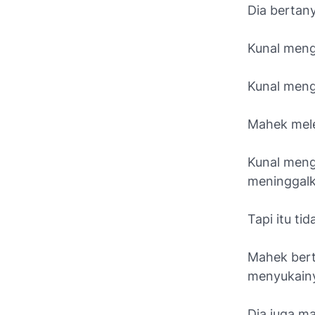
Dia bertan
Kunal meng
Kunal meng
Mahek mele
Kunal meng
meninggalk
Tapi itu ti
Mahek bert
menyukain
Dia juga m