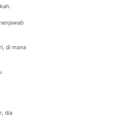
kah.
 menjawab
i, di mana
u
, dia