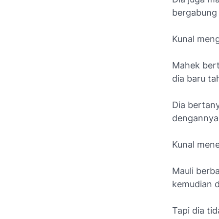
bergabung 
Kunal meng
Mahek bert
dia baru ta
Dia bertan
dengannya
Kunal mene
Mauli berb
kemudian d
Tapi dia ti