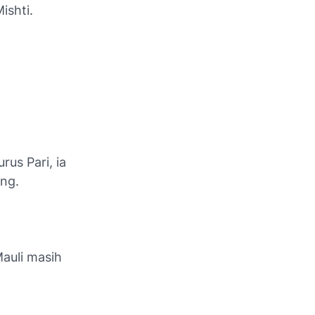
ishti.
us Pari, ia
ng.
auli masih
a