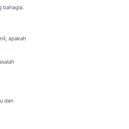
g bahagia.
mil, apakah
asalah
gu dan