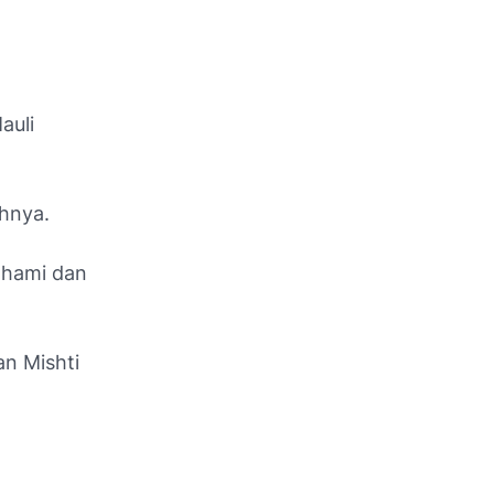
auli
hnya.
ahami dan
an Mishti