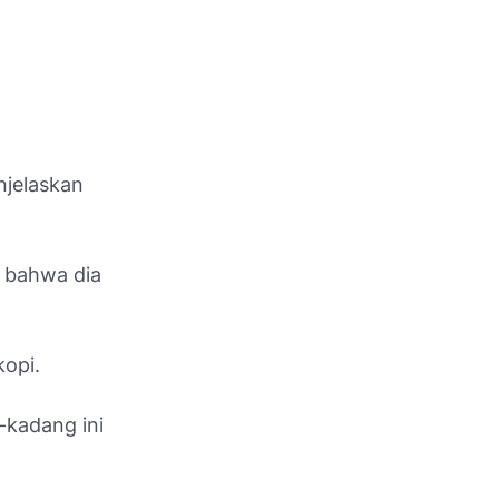
njelaskan
 bahwa dia
kopi.
-kadang ini