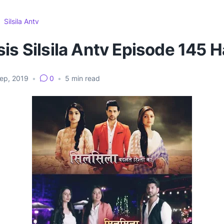
Silsila Antv
is Silsila Antv Episode 145 Ha
Sep, 2019
•
0
•
5
min read