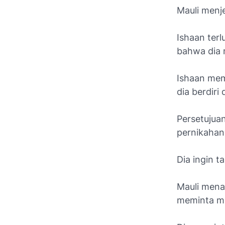
Mauli menj
Ishaan ter
bahwa dia 
Ishaan mem
dia berdiri
Persetujua
pernikahan
Dia ingin t
Mauli mena
meminta ma