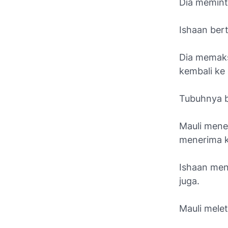
Dia memint
Ishaan bert
Dia memaks
kembali ke 
Tubuhnya b
Mauli mene
menerima k
Ishaan men
juga.
Mauli mele