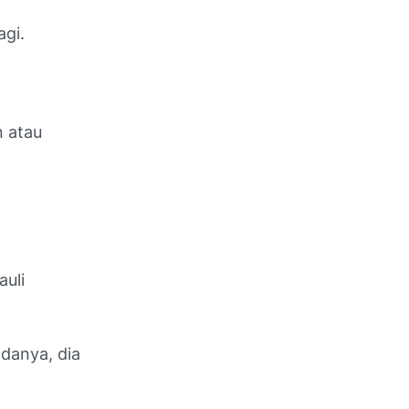
agi.
n atau
uli
danya, dia