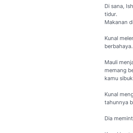
Di sana, Is
tidur.
Makanan di
Kunal mele
berbahaya.
Mauli menj
memang ben
kamu sibuk
Kunal meng
tahunnya b
Dia memint