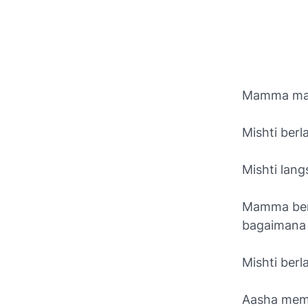
Mamma main
Mishti berl
Mishti lang
Mamma bert
bagaimana 
Mishti berl
Aasha memi