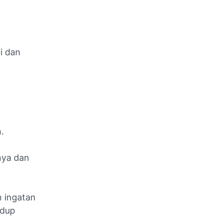
i dan
.
nya dan
n ingatan
idup