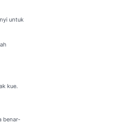
nyi untuk
lah
ak kue.
a benar-