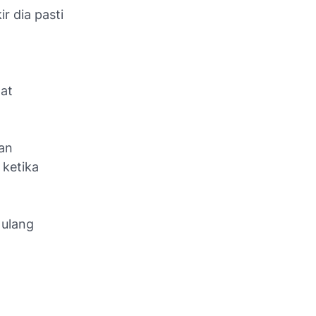
r dia pasti
at
dan
 ketika
 ulang