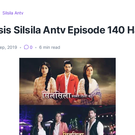
Silsila Antv
is Silsila Antv Episode 140 Ha
Sep, 2019
•
0
•
6
min read