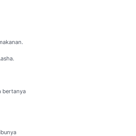
 makanan.
Aasha.
a bertanya
ibunya