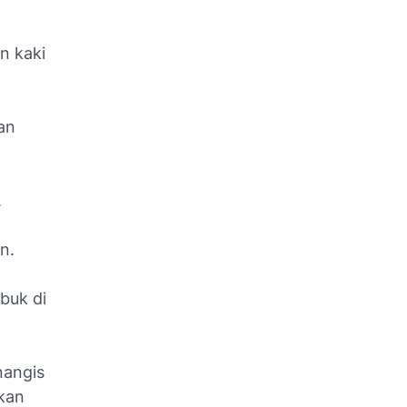
n kaki
an
.
n.
buk di
nangis
kan