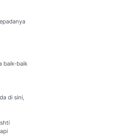
kepadanya
 baik-baik
 di sini,
shti
tapi