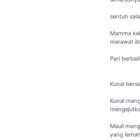
sentuh sala
Mamma kelu
merawat ib
Pari berbali
Kunal bers
Kunal meng
mengejutk
Mauli meng
yang lema