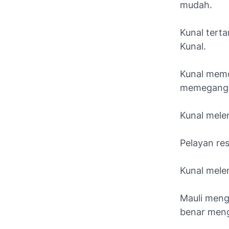
mudah.
Kunal terta
Kunal.
Kunal memo
memegangny
Kunal melen
Pelayan re
Kunal mele
Mauli meng
benar meng