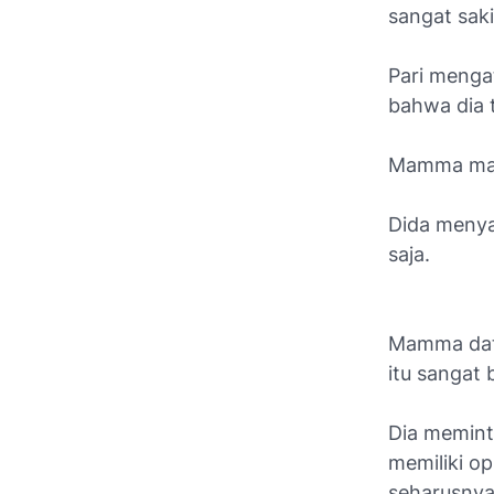
sangat saki
Pari menga
bahwa dia t
Mamma mal
Dida menya
saja.
Mamma data
itu sangat 
Dia meminta
memiliki op
seharusnya