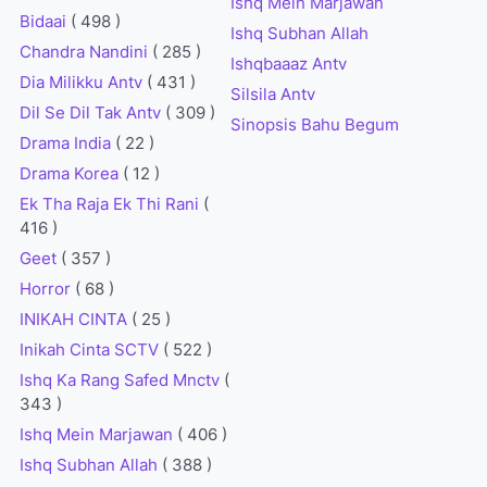
Ishq Mein Marjawan
Bidaai
( 498 )
Ishq Subhan Allah
Chandra Nandini
( 285 )
Ishqbaaaz Antv
Dia Milikku Antv
( 431 )
Silsila Antv
Dil Se Dil Tak Antv
( 309 )
Sinopsis Bahu Begum
Drama India
( 22 )
Drama Korea
( 12 )
Ek Tha Raja Ek Thi Rani
(
416 )
Geet
( 357 )
Horror
( 68 )
INIKAH CINTA
( 25 )
Inikah Cinta SCTV
( 522 )
Ishq Ka Rang Safed Mnctv
(
343 )
Ishq Mein Marjawan
( 406 )
Ishq Subhan Allah
( 388 )