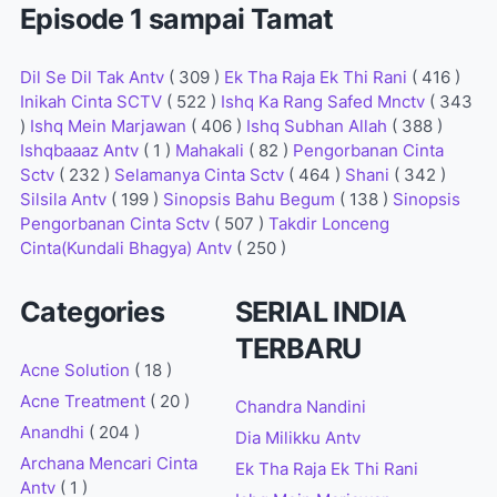
Episode 1 sampai Tamat
Dil Se Dil Tak Antv
( 309 )
Ek Tha Raja Ek Thi Rani
( 416 )
Inikah Cinta SCTV
( 522 )
Ishq Ka Rang Safed Mnctv
( 343
)
Ishq Mein Marjawan
( 406 )
Ishq Subhan Allah
( 388 )
Ishqbaaaz Antv
( 1 )
Mahakali
( 82 )
Pengorbanan Cinta
Sctv
( 232 )
Selamanya Cinta Sctv
( 464 )
Shani
( 342 )
Silsila Antv
( 199 )
Sinopsis Bahu Begum
( 138 )
Sinopsis
Pengorbanan Cinta Sctv
( 507 )
Takdir Lonceng
Cinta(Kundali Bhagya) Antv
( 250 )
Categories
SERIAL INDIA
TERBARU
Acne Solution
( 18 )
Acne Treatment
( 20 )
Chandra Nandini
Anandhi
( 204 )
Dia Milikku Antv
Archana Mencari Cinta
Ek Tha Raja Ek Thi Rani
Antv
( 1 )