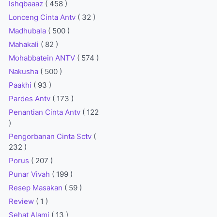
Ishqbaaaz
( 458 )
Lonceng Cinta Antv
( 32 )
Madhubala
( 500 )
Mahakali
( 82 )
Mohabbatein ANTV
( 574 )
Nakusha
( 500 )
Paakhi
( 93 )
Pardes Antv
( 173 )
Penantian Cinta Antv
( 122
)
Pengorbanan Cinta Sctv
(
232 )
Porus
( 207 )
Punar Vivah
( 199 )
Resep Masakan
( 59 )
Review
( 1 )
Sehat Alami
( 13 )