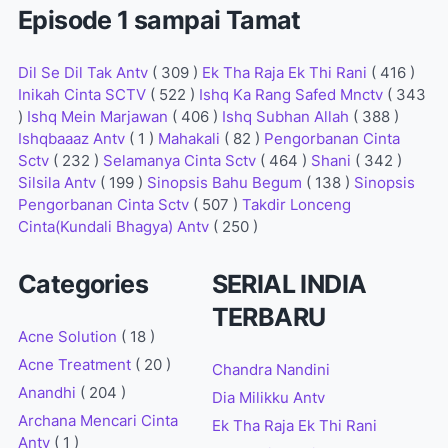
Episode 1 sampai Tamat
Dil Se Dil Tak Antv
( 309 )
Ek Tha Raja Ek Thi Rani
( 416 )
Inikah Cinta SCTV
( 522 )
Ishq Ka Rang Safed Mnctv
( 343
)
Ishq Mein Marjawan
( 406 )
Ishq Subhan Allah
( 388 )
Ishqbaaaz Antv
( 1 )
Mahakali
( 82 )
Pengorbanan Cinta
Sctv
( 232 )
Selamanya Cinta Sctv
( 464 )
Shani
( 342 )
Silsila Antv
( 199 )
Sinopsis Bahu Begum
( 138 )
Sinopsis
Pengorbanan Cinta Sctv
( 507 )
Takdir Lonceng
Cinta(Kundali Bhagya) Antv
( 250 )
Categories
SERIAL INDIA
TERBARU
Acne Solution
( 18 )
Acne Treatment
( 20 )
Chandra Nandini
Anandhi
( 204 )
Dia Milikku Antv
Archana Mencari Cinta
Ek Tha Raja Ek Thi Rani
Antv
( 1 )