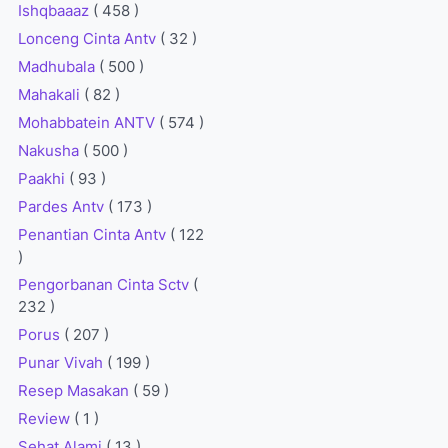
Ishqbaaaz
( 458 )
Lonceng Cinta Antv
( 32 )
Madhubala
( 500 )
Mahakali
( 82 )
Mohabbatein ANTV
( 574 )
Nakusha
( 500 )
Paakhi
( 93 )
Pardes Antv
( 173 )
Penantian Cinta Antv
( 122
)
Pengorbanan Cinta Sctv
(
232 )
Porus
( 207 )
Punar Vivah
( 199 )
Resep Masakan
( 59 )
Review
( 1 )
Sehat Alami
( 13 )