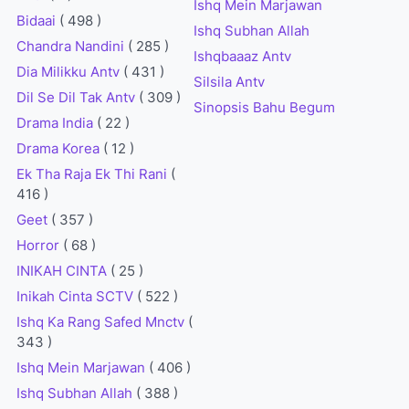
Ishq Mein Marjawan
Bidaai
( 498 )
Ishq Subhan Allah
Chandra Nandini
( 285 )
Ishqbaaaz Antv
Dia Milikku Antv
( 431 )
Silsila Antv
Dil Se Dil Tak Antv
( 309 )
Sinopsis Bahu Begum
Drama India
( 22 )
Drama Korea
( 12 )
Ek Tha Raja Ek Thi Rani
(
416 )
Geet
( 357 )
Horror
( 68 )
INIKAH CINTA
( 25 )
Inikah Cinta SCTV
( 522 )
Ishq Ka Rang Safed Mnctv
(
343 )
Ishq Mein Marjawan
( 406 )
Ishq Subhan Allah
( 388 )