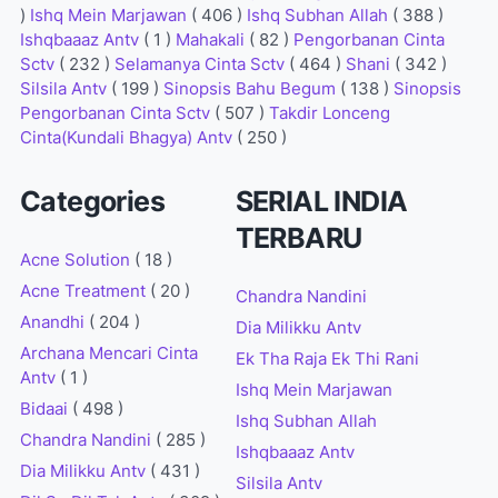
)
Ishq Mein Marjawan
( 406 )
Ishq Subhan Allah
( 388 )
Ishqbaaaz Antv
( 1 )
Mahakali
( 82 )
Pengorbanan Cinta
Sctv
( 232 )
Selamanya Cinta Sctv
( 464 )
Shani
( 342 )
Silsila Antv
( 199 )
Sinopsis Bahu Begum
( 138 )
Sinopsis
Pengorbanan Cinta Sctv
( 507 )
Takdir Lonceng
Cinta(Kundali Bhagya) Antv
( 250 )
Categories
SERIAL INDIA
TERBARU
Acne Solution
( 18 )
Acne Treatment
( 20 )
Chandra Nandini
Anandhi
( 204 )
Dia Milikku Antv
Archana Mencari Cinta
Ek Tha Raja Ek Thi Rani
Antv
( 1 )
Ishq Mein Marjawan
Bidaai
( 498 )
Ishq Subhan Allah
Chandra Nandini
( 285 )
Ishqbaaaz Antv
Dia Milikku Antv
( 431 )
Silsila Antv