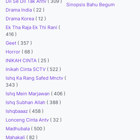
Dil Se Dil Tak Antv
( 309 )
Sinopsis Bahu Begum
Drama India
( 22 )
Drama Korea
( 12 )
Ek Tha Raja Ek Thi Rani
(
416 )
Geet
( 357 )
Horror
( 68 )
INIKAH CINTA
( 25 )
Inikah Cinta SCTV
( 522 )
Ishq Ka Rang Safed Mnctv
(
343 )
Ishq Mein Marjawan
( 406 )
Ishq Subhan Allah
( 388 )
Ishqbaaaz
( 458 )
Lonceng Cinta Antv
( 32 )
Madhubala
( 500 )
Mahakali
( 82 )