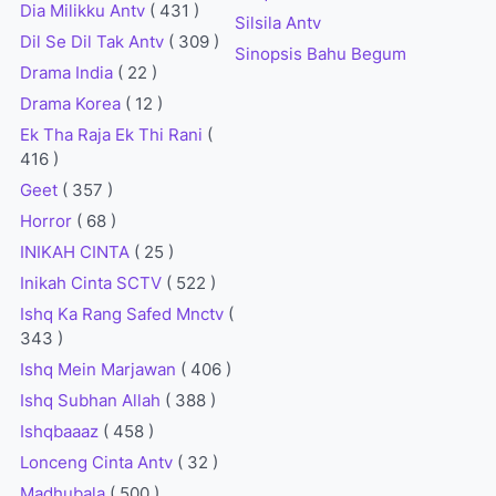
Dia Milikku Antv
( 431 )
Silsila Antv
Dil Se Dil Tak Antv
( 309 )
Sinopsis Bahu Begum
Drama India
( 22 )
Drama Korea
( 12 )
Ek Tha Raja Ek Thi Rani
(
416 )
Geet
( 357 )
Horror
( 68 )
INIKAH CINTA
( 25 )
Inikah Cinta SCTV
( 522 )
Ishq Ka Rang Safed Mnctv
(
343 )
Ishq Mein Marjawan
( 406 )
Ishq Subhan Allah
( 388 )
Ishqbaaaz
( 458 )
Lonceng Cinta Antv
( 32 )
Madhubala
( 500 )