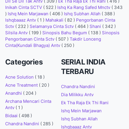
Dil Se Dil Tak Antv
( 309 )
Ek Tha Raja Ek Thi Rani
( 416 )
Inikah Cinta SCTV
( 522 )
Ishq Ka Rang Safed Mnctv
( 343
)
Ishq Mein Marjawan
( 406 )
Ishq Subhan Allah
( 388 )
Ishqbaaaz Antv
( 1 )
Mahakali
( 82 )
Pengorbanan Cinta
Sctv
( 232 )
Selamanya Cinta Sctv
( 464 )
Shani
( 342 )
Silsila Antv
( 199 )
Sinopsis Bahu Begum
( 138 )
Sinopsis
Pengorbanan Cinta Sctv
( 507 )
Takdir Lonceng
Cinta(Kundali Bhagya) Antv
( 250 )
Categories
SERIAL INDIA
TERBARU
Acne Solution
( 18 )
Acne Treatment
( 20 )
Chandra Nandini
Anandhi
( 204 )
Dia Milikku Antv
Archana Mencari Cinta
Ek Tha Raja Ek Thi Rani
Antv
( 1 )
Ishq Mein Marjawan
Bidaai
( 498 )
Ishq Subhan Allah
Chandra Nandini
( 285 )
Ishqbaaaz Antv