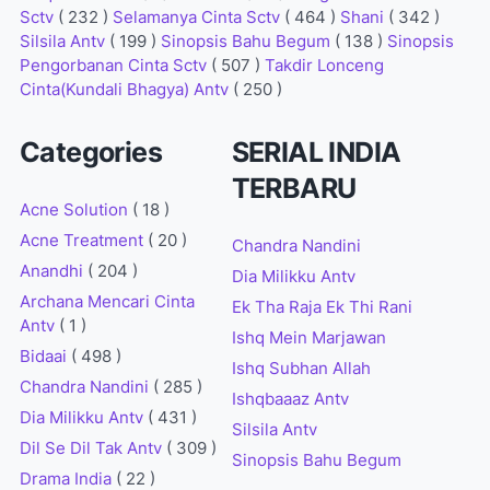
Sctv
( 232 )
Selamanya Cinta Sctv
( 464 )
Shani
( 342 )
Silsila Antv
( 199 )
Sinopsis Bahu Begum
( 138 )
Sinopsis
Pengorbanan Cinta Sctv
( 507 )
Takdir Lonceng
Cinta(Kundali Bhagya) Antv
( 250 )
Categories
SERIAL INDIA
TERBARU
Acne Solution
( 18 )
Acne Treatment
( 20 )
Chandra Nandini
Anandhi
( 204 )
Dia Milikku Antv
Archana Mencari Cinta
Ek Tha Raja Ek Thi Rani
Antv
( 1 )
Ishq Mein Marjawan
Bidaai
( 498 )
Ishq Subhan Allah
Chandra Nandini
( 285 )
Ishqbaaaz Antv
Dia Milikku Antv
( 431 )
Silsila Antv
Dil Se Dil Tak Antv
( 309 )
Sinopsis Bahu Begum
Drama India
( 22 )