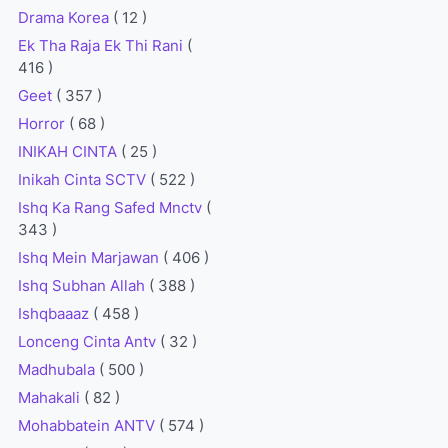
Drama Korea
( 12 )
Ek Tha Raja Ek Thi Rani
(
416 )
Geet
( 357 )
Horror
( 68 )
INIKAH CINTA
( 25 )
Inikah Cinta SCTV
( 522 )
Ishq Ka Rang Safed Mnctv
(
343 )
Ishq Mein Marjawan
( 406 )
Ishq Subhan Allah
( 388 )
Ishqbaaaz
( 458 )
Lonceng Cinta Antv
( 32 )
Madhubala
( 500 )
Mahakali
( 82 )
Mohabbatein ANTV
( 574 )